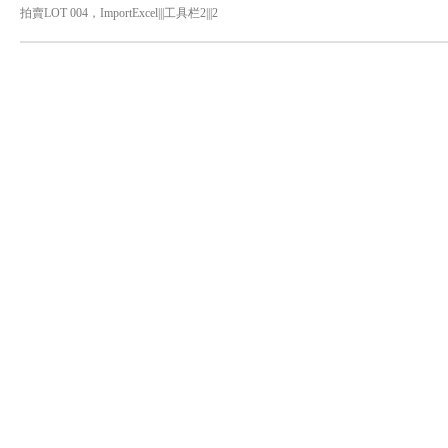
拍賣LOT 004，ImportExcel|||工具栏2|||2