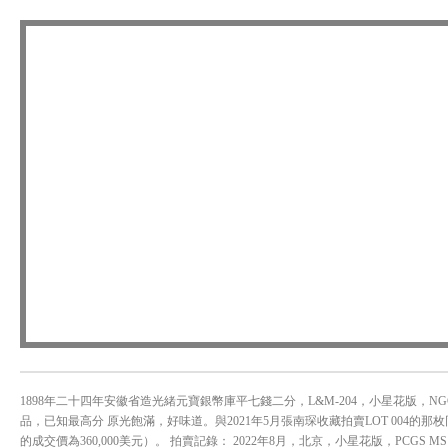
1898年二十四年安徽省造光緒元寶銀幣庫平七錢二分，L&M-204，小星花版，N
品，已知最高分 原光飽滿，好味道。與2021年5月張南琛收藏拍賣LOT 004的那枚
的成交價為360,000美元）。 拍賣記錄： 2022年8月，北京，小星花版，PCGS MS 6