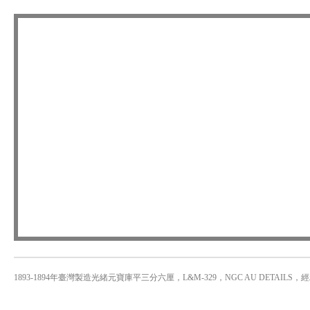
1893-1894年臺灣製造光緒元寶庫平三分六厘，L&M-329，NGC AU DETAILS