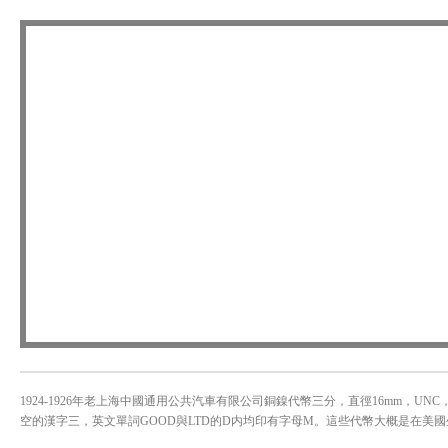
1924-1926年老上海中國通用公共汽車有限公司銅鎳代幣三分，直徑16mm，
空的漢字三，英文單詞GOOD與LTD的D内均印有字母M。這些代幣大概是在美國生產