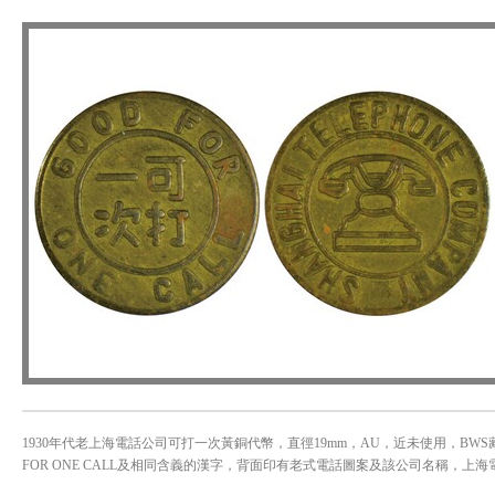
1930年代老上海電話公司可打一次黃銅代幣，直徑19mm，AU，近未使用，BW
FOR ONE CALL及相同含義的漢字，背面印有老式電話圖案及該公司名稱，上