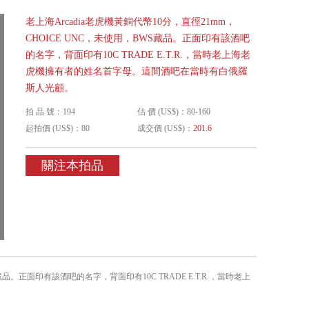
老上海Arcadia老虎機黃銅代幣10分，直徑21mm，
CHOICE UNC，未使用，BWS藏品。正面印有該酒吧
的名字，背面印有10C TRADE E.T.R.，當時老上海老
虎機擁有者的姓名首字母。這間酒吧在當時有白俄羅
斯人光顧。
拍 品 號：194
估 價 (US$)：80-160
起拍價 (US$)：80
成交價 (US$)：
201.6
關注本拍品
S藏品。正面印有該酒吧的名字，背面印有10C TRADE E.T.R.，當時老上