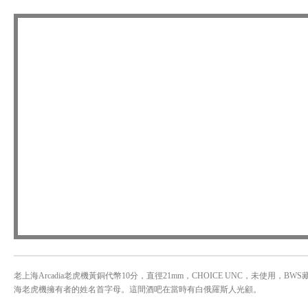
老上海Arcadia老虎機黃銅代幣10分，直徑21mm，CHOICE UNC，未使用，BW
海老虎機擁有者的姓名首字母。這間酒吧在當時有白俄羅斯人光顧。