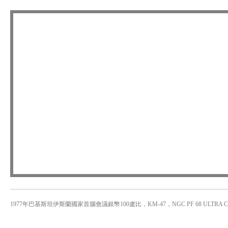
1977年巴基斯坦伊斯蘭國家首腦會議銀幣100盧比，KM-47，NGC PF 68 ULTR