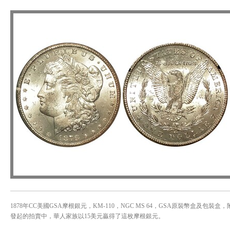
1878年CC美國GSA摩根銀元，KM-110，NGC MS 64，GSA原裝幣盒及包
發起的拍賣中，華人家族以15美元贏得了這枚摩根銀元。