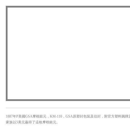
1887年P美國GSA摩根銀元，KM-110，GSA原塑封包裝及信封，附官方塑料圓
家族以5美元贏得了這枚摩根銀元。