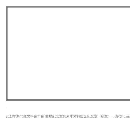
2023年澳門錢幣學會年會-熊貓紀念章10周年紫銅鍍金紀念章（樣章），直徑40mm，鑄