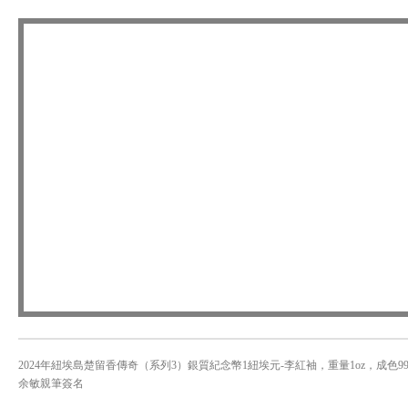
2024年紐埃島楚留香傳奇（系列3）銀質紀念幣1紐埃元-李紅袖，重量1oz，成色99.9%，
余敏親筆簽名