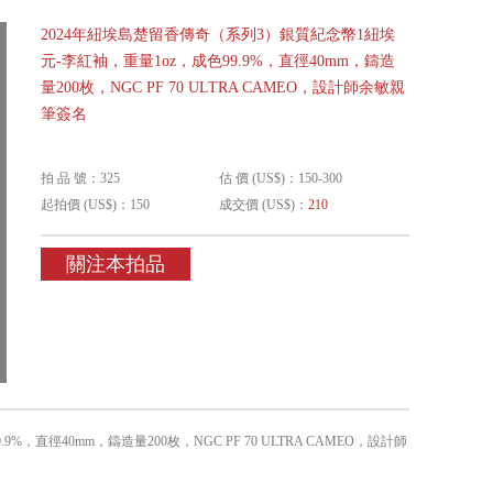
2024年紐埃島楚留香傳奇（系列3）銀質紀念幣1紐埃
元-李紅袖，重量1oz，成色99.9%，直徑40mm，鑄造
量200枚，NGC PF 70 ULTRA CAMEO，設計師余敏親
筆簽名
拍 品 號：325
估 價 (US$)：150-300
起拍價 (US$)：150
成交價 (US$)：
210
關注本拍品
直徑40mm，鑄造量200枚，NGC PF 70 ULTRA CAMEO，設計師