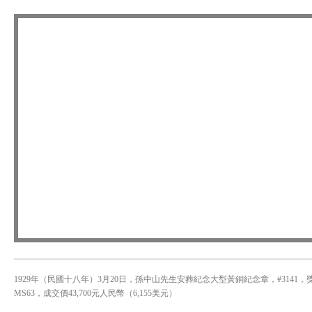
1929年（民國十八年）3月20日，孫中山先生安葬紀念大型黃銅紀念章，#3141，獎章
MS63，成交價43,700元人民幣（6,155美元）