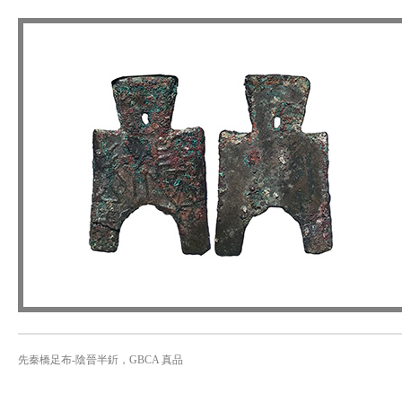
先秦橋足布-陰晉半釿，GBCA 真品