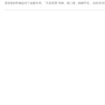
唐首創的對錢起到了啟蒙作用。 “天策府寶”有銅、鐵二種，銅錢罕見。 由於其㐷
蓥꾉듧떼볯䢌䘮䈮睯敫⁲韨膓⼢ാ †††††††††††††††㰠㹰㤱〴맥袼냦讜뫤膍
਍††††††††††††††††⼼㹰⼼摴ാ †††††††††††††††⼼㹡਍††††††