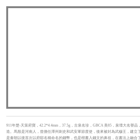
911年楚-天策府寶，42.2*4.4mm，37.5g，古泉名珍，GBCA 美85，泉壇
造。馬殷是河南人，曾擔任潭州刺史和武安軍節度使，後來被封為武穆王，建立了
是秦朝以後首次以府邸名稱命名的錢幣，也是楷書入錢文的鼻祖，在書法上融合