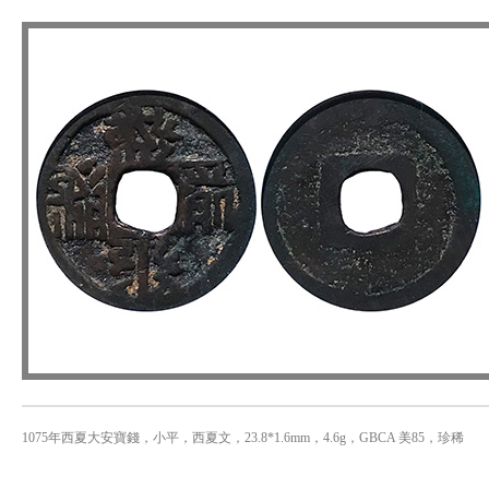
1075年西夏大安寶錢，小平，西夏文，23.8*1.6mm，4.6g，GBCA 美85，珍稀