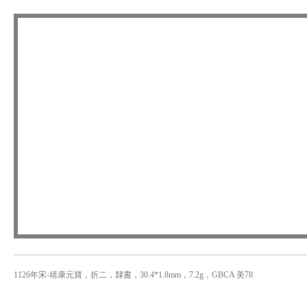
1126年宋-靖康元寶，折二，隸書，30.4*1.8mm，7.2g，GBCA 美78