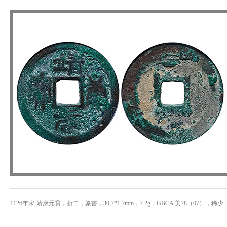
1126年宋-靖康元寶，折二，篆書，30.7*1.7mm，7.2g，GBCA 美78（07），稀少