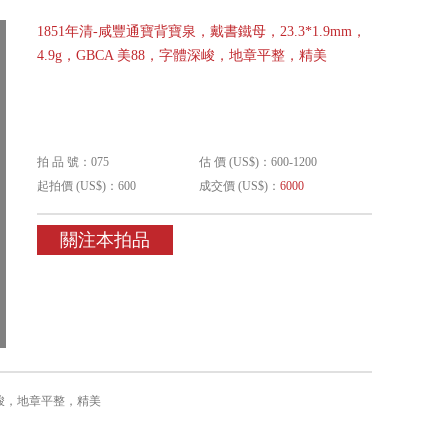
1851年清-咸豐通寶背寶泉，戴書鐵母，23.3*1.9mm，
4.9g，GBCA 美88，字體深峻，地章平整，精美
拍 品 號：075
估 價 (US$)：600-1200
起拍價 (US$)：600
成交價 (US$)：
6000
關注本拍品
體深峻，地章平整，精美