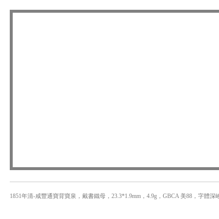
1851年清-咸豐通寶背寶泉，戴書鐵母，23.3*1.9mm，4.9g，GBCA 美88，字