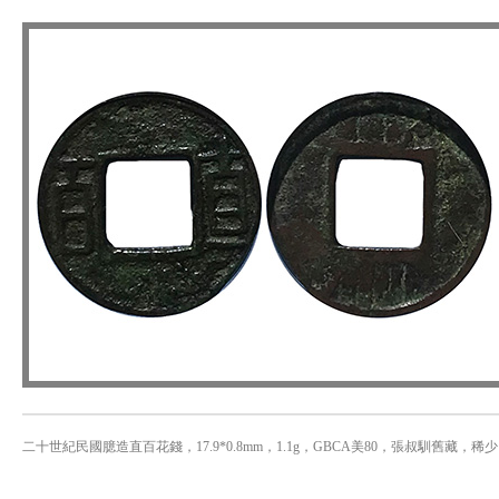
二十世紀民國臆造直百花錢，17.9*0.8mm，1.1g，GBCA美80，張叔馴舊藏，稀少