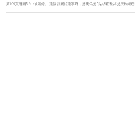
第109頁附圖5.3中被著錄。 建陽縣屬於建寧府，是明㐷볯貼楐正㐠㌶볯厌䴯䌣㤲
⁲韨膓⼢ാ ††††††††