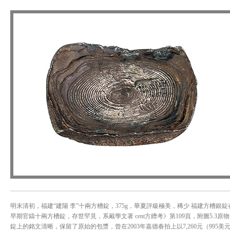
明末清初，福建“建陽 李”十兩方槽錠，375g，華夏評級極美，稀少 福建方槽
早期官鑄十兩方槽錠，存世罕見，系戴學文著 cent方鏪考》第109頁，附圖5.3原物
錠上的銘文清晰，保留了原始的包漿，曾在2003年嘉德春拍上以7,260元（995美