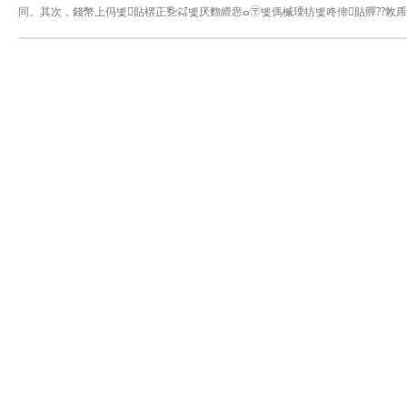
同。其次，錢幣上㐷볯貼楐正㐠㌶볯厌䴯䌣㤲ⴰ〶볯傌楲瑮牥볯咚偙貼䵐⁇敇⁭乕㙃‶偅
㤱〴맥袼냦讜뫤膍매뒹볯궸鳥늾냦肊ꇨꞤ⼼㹰਍††††††††††††††††⼼㹡਍†††††