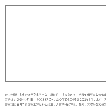
1902年浙江省造光緒元寶庫平七分二厘銀幣，楷書喜敦版，英國伯明罕喜敦造幣廠試鑄
賣記錄： 2020年5月4日，PCGS SP 65+，成交價156,000美元 2022年8月，北京
書由英國伯明罕的喜敦造幣廠精心鑄造，具有獨特的特徵。首先，其省份英文拼寫為"CH