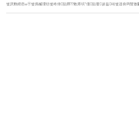
볯厌䴯䌣㤲ⴰ〶볯傌楲瑮牥볯咚偙貼䵐⁇敇⁭乕㙃‶偅貼蓥꾉듧떼볯䢌䘮䈮睯敫⁲韨膓
늾냦肊ꇨꞤ⼼㹰਍††††††††††††††††⼼㹡਍††††††††††††††††⼼㹰⼼摴ാ †††††