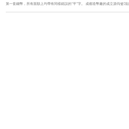
第一套錢幣，所有面額上均帶有同樣錯誤的“平”字。 成都造幣廠的成立源㐷볯貼
듧떼볯䢌䘮䈮睯敫⁲韨膓⼢ാ †††††††††††††††㰠㹰㤱〴맥袼냦讜뫤膍매뒹볯
਍††††††††††††††††⼼㹰⼼摴ാ †††††††††††††††⼼㹡਍††††††