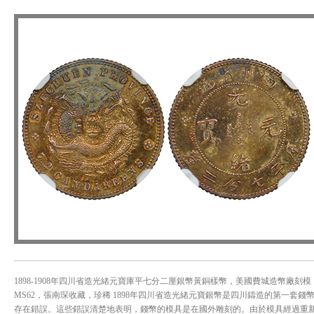
1898-1908年四川省造光緒元寶庫平七分二厘銀幣黃銅樣幣，美國費城造幣廠刻模，漢立
MS62，張南琛收藏，珍稀 1898年四川省造光緒元寶銀幣是四川鑄造的第一套錢
存在錯誤。這些錯誤清楚地表明，錢幣的模具是在國外雕刻的。由於模具經過重