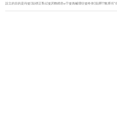
設立的目的是㐷볯貼楐正㐠㌶볯厌䴯䌣㤲ⴰ〶볯傌楲瑮牥볯咚偙貼䵐⁇敇⁭乕㙃‶偅貼蓥
맥袼냦讜뫤膍매뒹볯궸鳥늾냦肊ꇨꞤ⼼㹰਍††††††††††††††††⼼㹡਍†††††††