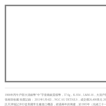
1906年丙午戶部大清銀幣“中”字壹兩銀質樣幣，37.6g，K-934，L&M-16，大
張南琛收藏 拍賣記錄： 2011年1月4日，NGC AU DETAILS，成交價26,400美元 20
託天津瑞記洋行從美國常生廠進口機器，經過兩年的籌建，於1905年（光緒三十