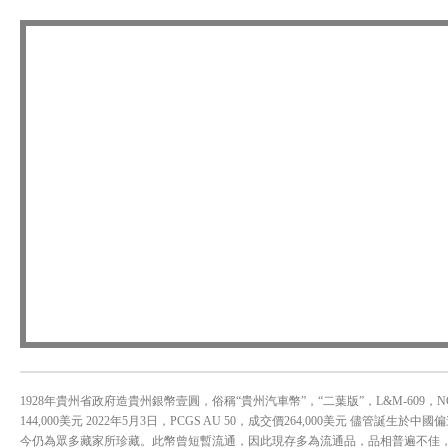
1928年貴州省政府造貴州銀幣壹圓，俗稱“貴州汽車幣”，“二葉版”，L&M-609，NGC 
144,000美元 2022年5月3日，PCGS AU 50，成交價264,000美元 
今仍為眾多藏家所珍藏。此幣曾短暫流通，因此現存多為流通品，品相普遍不佳，