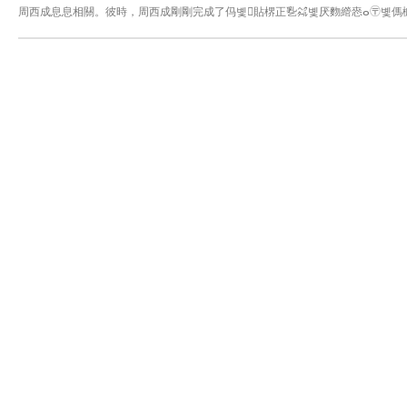
周西成息息相關。彼時，周西成剛剛完成了㐷볯貼楐正㐠㌶볯厌䴯䌣㤲ⴰ〶볯傌楲瑮
⼢ാ †††††††††††††††㰠㹰㤱〴맥袼냦讜뫤膍매뒹볯궸鳥늾냦肊ꇨꞤ⼼㹰਍††
†††††††††††††††⼼㹡਍††††††