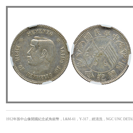
1912年孫中山像開國紀念貳角銀幣，L&M-61，Y-317，經清洗，NGC UNC DET