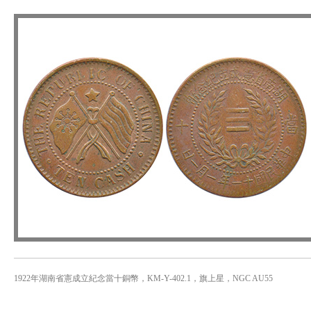
1922年湖南省憲成立紀念當十銅幣，KM-Y-402.1，旗上星，NGC AU55