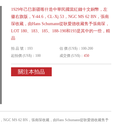
1929年己巳新疆喀什造中華民國當紅錢十文銅幣，左
徽右旗版，Y-44.6，CL-Xj.53，NGC MS 62 BN，張南
琛收藏，由Hans Schumann從耿愛德收藏售予張南琛，
LOT 180、183、185、188-190和193是其中的一些，精
品
拍 品 號：193
估 價 (US$)：100-200
起拍價 (US$)：100
成交價 (US$)：
450
關注本拍品
GC MS 62 BN，張南琛收藏，由Hans Schumann從耿愛德收藏售予