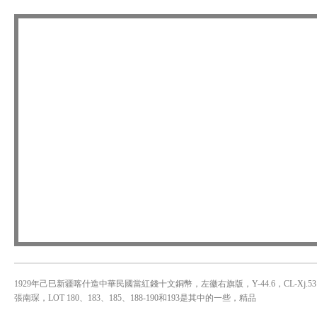
1929年己巳新疆喀什造中華民國當紅錢十文銅幣，左徽右旗版，Y-44.6，CL-Xj.53，N
張南琛，LOT 180、183、185、188-190和193是其中的一些，精品