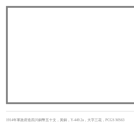
1914年軍政府造四川銅幣五十文，黃銅，Y-449.2a，大字三花，PCGS MS63