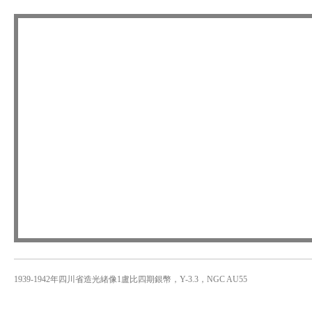
1939-1942年四川省造光緒像1盧比四期銀幣，Y-3.3，NGC AU55