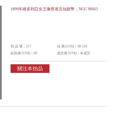
1899年維多利亞女王像香港五仙銀幣，NGC MS63
拍 品 號：217
估 價 (US$)：60-120
起拍價 (US$)：60
成交價 (US$)：未成交
關注本拍品