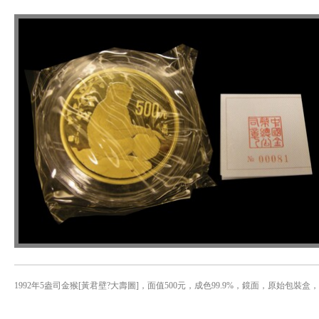
1992年5盎司金猴[黃君壁?大壽圖]，面值500元，成色99.9%，鏡面，原始包裝盒，