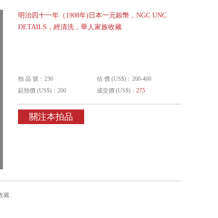
明治四十一年（1908年)日本一元銀幣，NGC UNC
DETAILS，經清洗，華人家族收藏
拍 品 號：236
估 價 (US$)：200-400
起拍價 (US$)：200
成交價 (US$)：
275
關注本拍品
收藏