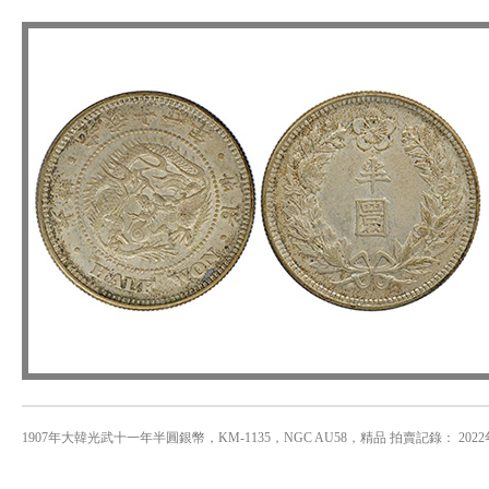
1907年大韓光武十一年半圓銀幣，KM-1135，NGC AU58，精品 拍賣記錄： 2022年