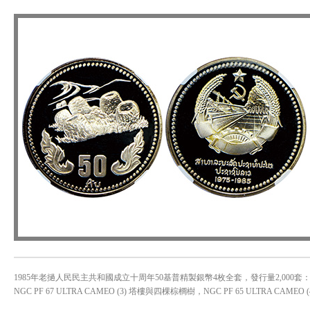
1985年老撾人民民主共和國成立十周年50基普精製銀幣4枚全套，發行量2,000套： (1) 
NGC PF 67 ULTRA CAMEO (3) 塔樓與四棵棕櫚樹，NGC PF 65 ULTRA CAM