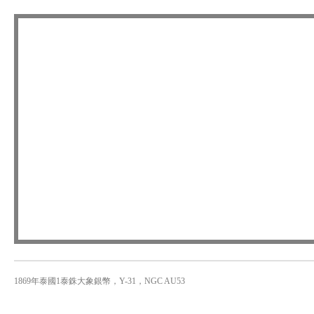
1869年泰國1泰銖大象銀幣，Y-31，NGC AU53