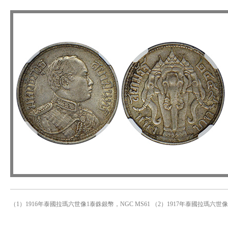
（1）1916年泰國拉瑪六世像1泰銖銀幣，NGC MS61 （2）1917年泰國拉瑪六世像1泰銖銀