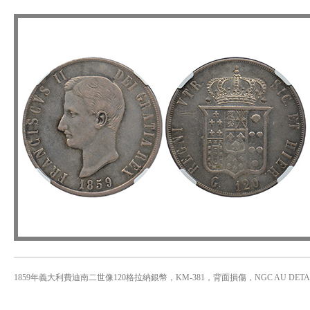
1859年義大利費迪南二世像120格拉納銀幣，KM-381，背面損傷，NGC AU DETA