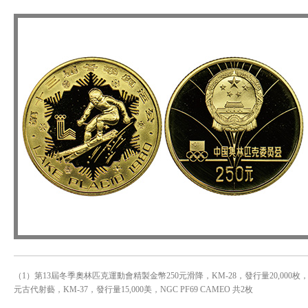
（1）第13屆冬季奧林匹克運動會精製金幣250元滑降，KM-28，發行量20,000枚，N
元古代射藝，KM-37，發行量15,000美，NGC PF69 CAMEO 共2枚