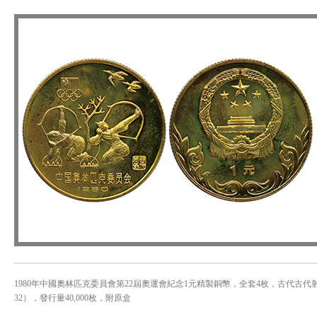
1980年中國奧林匹克委員會第22屆奧運會紀念1元精製銅幣，全套4枚，古代古代射藝
32），發行量40,000枚，附原盒