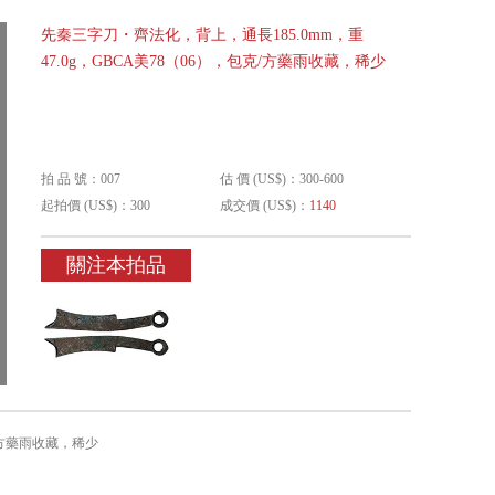
先秦三字刀・齊法化，背上，通長185.0mm，重
47.0g，GBCA美78（06），包克/方藥雨收藏，稀少
拍 品 號：007
估 價 (US$)：300-600
起拍價 (US$)：300
成交價 (US$)：
1140
關注本拍品
克/方藥雨收藏，稀少