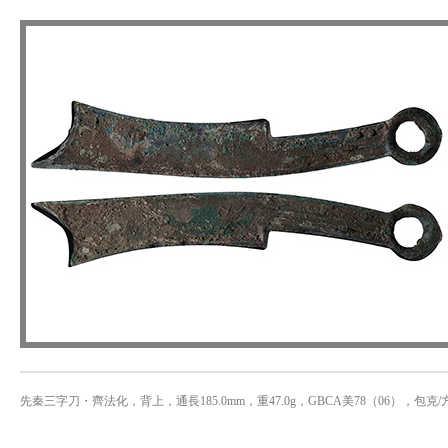
先秦三字刀・齊法化，背上，通長185.0mm，重47.0g，GBCA美78（06），包