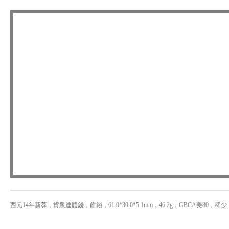
西元14年新莽，貨泉連體錢，餅錢，61.0*30.0*5.1mm，46.2g，GBCA美80，稀少