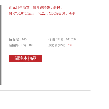
西元14年新莽，貨泉連體錢，餅錢，
61.0*30.0*5.1mm，46.2g，GBCA美80，稀少
拍 品 號：015
估 價 (US$)：100-200
起拍價 (US$)：100
成交價 (US$)：
192
關注本拍品