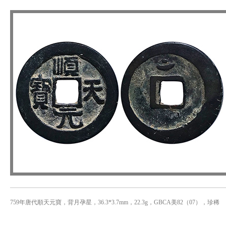
759年唐代順天元寶，背月孕星，36.3*3.7mm，22.3g，GBCA美82（07），珍稀