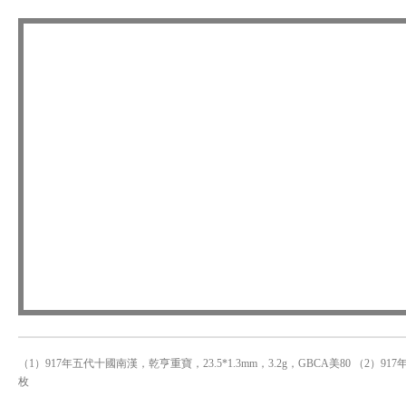
（1）917年五代十國南漢，乾亨重寶，23.5*1.3mm，3.2g，GBCA美80 （2）917
枚