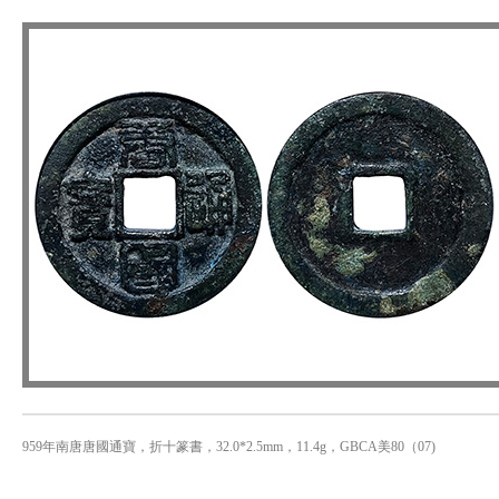
959年南唐唐國通寶，折十篆書，32.0*2.5mm，11.4g，GBCA美80（07)