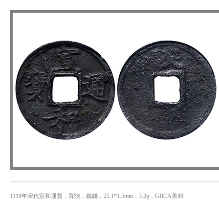
1119年宋代宣和通寶，背陝，鐵錢，25.1*1.5mm，3.2g，GBCA美80