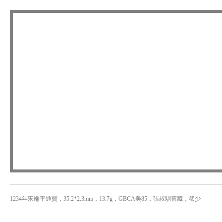
1234年宋端平通寶，35.2*2.3mm，13.7g，GBCA美85，張叔馴舊藏，稀少