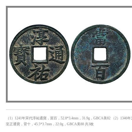
（1）1241年宋代淳祐通寶，當百，52.8*3.4mm，31.9g，GBCA美82 （2）1346
至正通寶，背十，45.5*3.7mm，22.0g，GBCA美88 共3枚