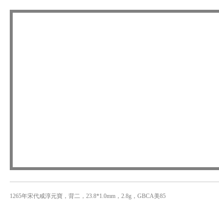
1265年宋代咸淳元寶，背二，23.8*1.0mm，2.8g，GBCA美85