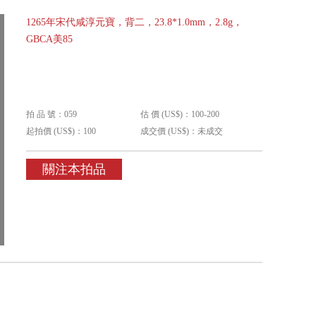
1265年宋代咸淳元寶，背二，23.8*1.0mm，2.8g，
GBCA美85
拍 品 號：059
估 價 (US$)：100-200
起拍價 (US$)：100
成交價 (US$)：未成交
關注本拍品