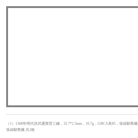
（1）1368年明代洪武通寶背三錢，32.7*2.3mm，10.7g，GBCA美85，張叔馴舊藏 
張叔馴舊藏 共2枚