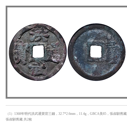
（1）1368年明代洪武通寶背三錢，32.7*2.6mm，11.4g，GBCA美85，張叔馴舊藏 
張叔馴舊藏 共2枚